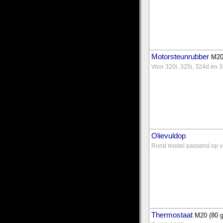
Motorsteunrubber
M20
Voor 320i, 325i, 324d en 
Olievuldop
Rond model passend op vri
Thermostaat
M20 (80 g