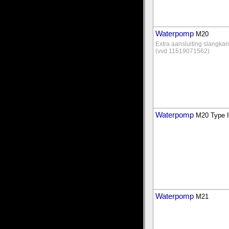
Waterpomp
M20
Extra aansluiting slangka
(vvd 11519071562)
Waterpomp
M20 Type I
Waterpomp
M21