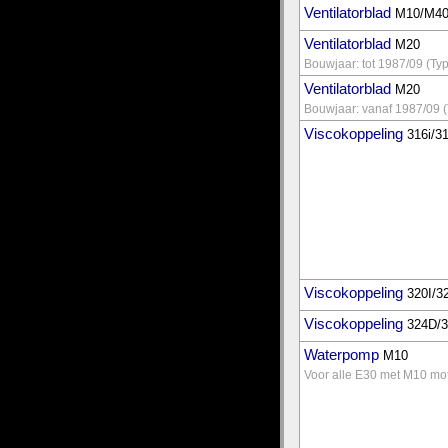
Ventilatorblad
M10/M4
Ventilatorblad
M20
Bouwjaar: tot 1987/09 (Typ
Ventilatorblad
M20
Bouwjaar: vanaf 1987/09 (T
Viscokoppeling
316i/31
Viscokoppeling
320I/32
Viscokoppeling
324D/
Waterpomp
M10
Voor alle E30 met M10 moto