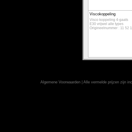
Viscokoppeling
Visco koppeling 4-gaats
E30 vrijwel alle types
Origineelnummer : 11 52 
Algemene Voorwaarden
| Alle vermelde prijzen zijn 