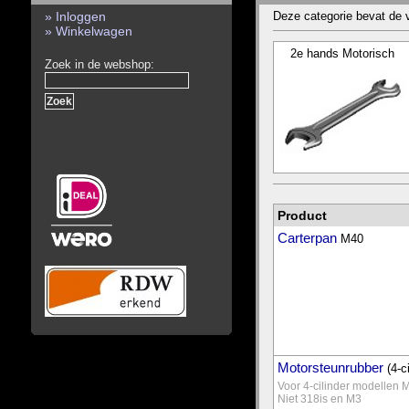
» Inloggen
Deze categorie bevat de 
» Winkelwagen
2e hands Motorisch
Zoek in de webshop:
Product
Carterpan
M40
Motorsteunrubber
(4-c
Voor 4-cilinder modellen 
Niet 318is en M3