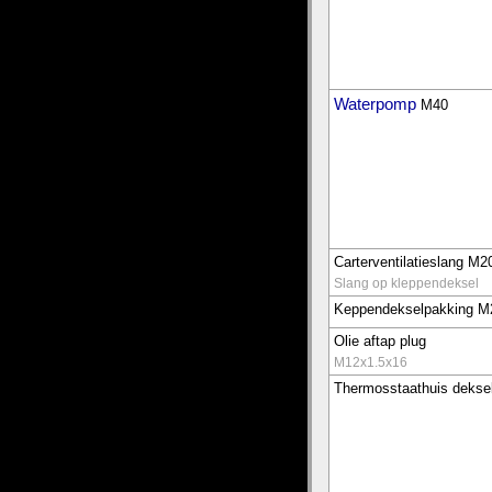
Waterpomp
M40
Carterventilatieslang M2
Slang op kleppendeksel
Keppendekselpakking M
Olie aftap plug
M12x1.5x16
Thermosstaathuis dekse